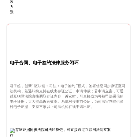
电子合同、电子签约法律服务闭环
君子签，创新“ 区块链 + 司法 + 电子签约 ”模式，签署信息同步存证至司
法机构，若遇纠纷支持在线出存证公证、申请仲裁；若申请立案，可通
过互联网法院直接调取存证内容，诉讼时，可直接成为可被司法采信的
电子证据，大大提高诉讼效率。系统对接事前公证，为司法审判提供多
种电子证据，支持三家以上司法机构在线申请出证。
存证证据同步法院司法区块链，可直接通过互联网法院立案