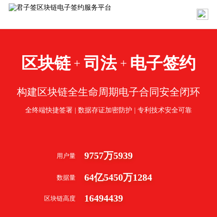
区块链
司法
电子签约
+
+
构建区块链全生命周期电子合同安全闭环
全终端快捷签署 | 数据存证加密防护 | 专利技术安全可靠
9757
万
5939
用户量
64
亿
5450
万
1284
数据量
16494439
区块链高度