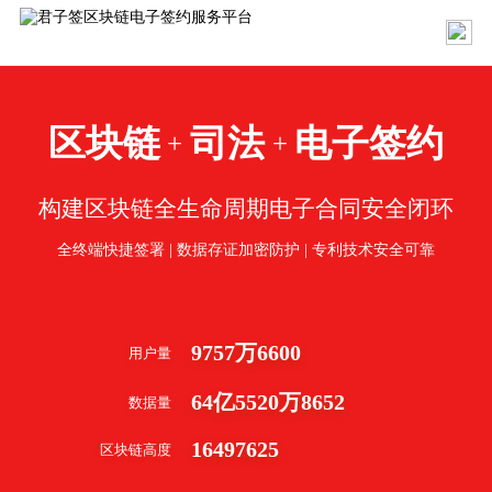
区块链
司法
电子签约
+
+
构建区块链全生命周期电子合同安全闭环
全终端快捷签署 | 数据存证加密防护 | 专利技术安全可靠
9757
万
6600
用户量
64
亿
5520
万
8652
数据量
16497625
区块链高度