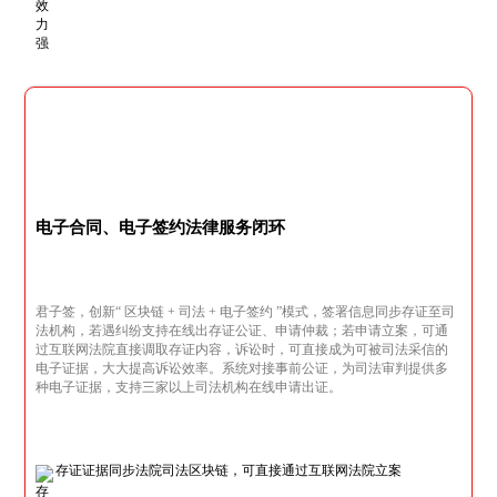
电子合同、电子签约法律服务闭环
君子签，创新“ 区块链 + 司法 + 电子签约 ”模式，签署信息同步存证至司
法机构，若遇纠纷支持在线出存证公证、申请仲裁；若申请立案，可通
过互联网法院直接调取存证内容，诉讼时，可直接成为可被司法采信的
电子证据，大大提高诉讼效率。系统对接事前公证，为司法审判提供多
种电子证据，支持三家以上司法机构在线申请出证。
存证证据同步法院司法区块链，可直接通过互联网法院立案