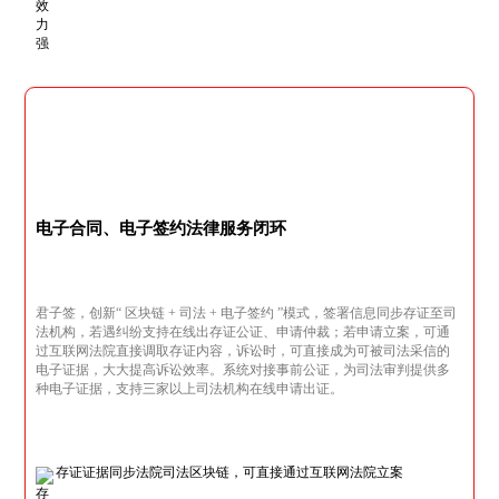
电子合同、电子签约法律服务闭环
君子签，创新“ 区块链 + 司法 + 电子签约 ”模式，签署信息同步存证至司
法机构，若遇纠纷支持在线出存证公证、申请仲裁；若申请立案，可通
过互联网法院直接调取存证内容，诉讼时，可直接成为可被司法采信的
电子证据，大大提高诉讼效率。系统对接事前公证，为司法审判提供多
种电子证据，支持三家以上司法机构在线申请出证。
存证证据同步法院司法区块链，可直接通过互联网法院立案