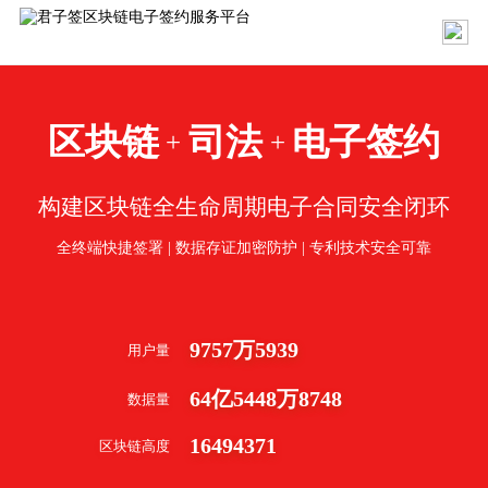
区块链
司法
电子签约
+
+
构建区块链全生命周期电子合同安全闭环
全终端快捷签署 | 数据存证加密防护 | 专利技术安全可靠
9757
万
5939
用户量
64
亿
5448
万
8748
数据量
16494371
区块链高度