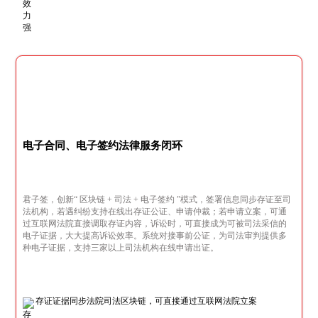
电子合同、电子签约法律服务闭环
君子签，创新“ 区块链 + 司法 + 电子签约 ”模式，签署信息同步存证至司
法机构，若遇纠纷支持在线出存证公证、申请仲裁；若申请立案，可通
过互联网法院直接调取存证内容，诉讼时，可直接成为可被司法采信的
电子证据，大大提高诉讼效率。系统对接事前公证，为司法审判提供多
种电子证据，支持三家以上司法机构在线申请出证。
存证证据同步法院司法区块链，可直接通过互联网法院立案