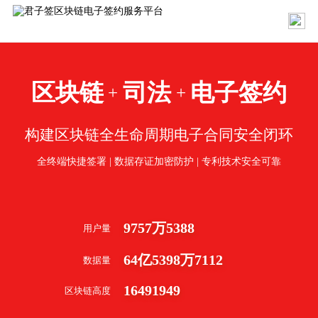
区块链
司法
电子签约
+
+
构建区块链全生命周期电子合同安全闭环
全终端快捷签署 | 数据存证加密防护 | 专利技术安全可靠
9757
万
5388
用户量
64
亿
5398
万
7112
数据量
16491949
区块链高度