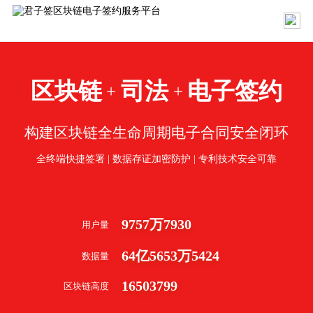
区块链
司法
电子签约
+
+
构建区块链全生命周期电子合同安全闭环
全终端快捷签署 | 数据存证加密防护 | 专利技术安全可靠
9757
万
7930
用户量
64
亿
5653
万
5424
数据量
16503799
区块链高度