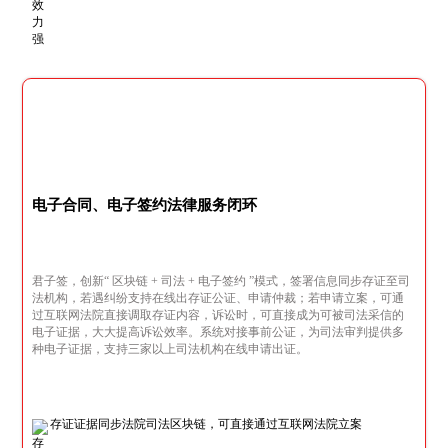
电子合同、电子签约法律服务闭环
君子签，创新“ 区块链 + 司法 + 电子签约 ”模式，签署信息同步存证至司
法机构，若遇纠纷支持在线出存证公证、申请仲裁；若申请立案，可通
过互联网法院直接调取存证内容，诉讼时，可直接成为可被司法采信的
电子证据，大大提高诉讼效率。系统对接事前公证，为司法审判提供多
种电子证据，支持三家以上司法机构在线申请出证。
存证证据同步法院司法区块链，可直接通过互联网法院立案