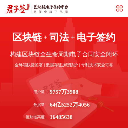
区块链
司法
电子签约
+
+
构建区块链全生命周期电子合同安全闭环
全终端快捷签署 | 数据存证加密防护 | 专利技术安全可靠
9757
万
3908
用户量
64
亿
5252
万
4056
数据量
16485638
区块链高度