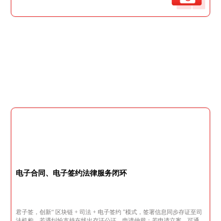
电子合同、电子签约法律服务闭环
君子签，创新“ 区块链 + 司法 + 电子签约 ”模式，签署信息同步存证至司
法机构，若遇纠纷支持在线出存证公证、申请仲裁；若申请立案，可通