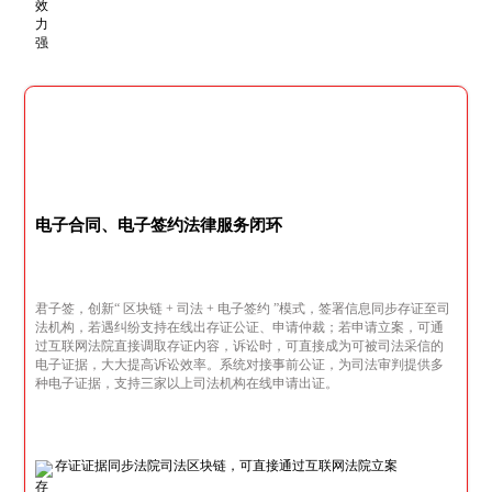
电子合同、电子签约法律服务闭环
君子签，创新“ 区块链 + 司法 + 电子签约 ”模式，签署信息同步存证至司
法机构，若遇纠纷支持在线出存证公证、申请仲裁；若申请立案，可通
过互联网法院直接调取存证内容，诉讼时，可直接成为可被司法采信的
电子证据，大大提高诉讼效率。系统对接事前公证，为司法审判提供多
种电子证据，支持三家以上司法机构在线申请出证。
存证证据同步法院司法区块链，可直接通过互联网法院立案