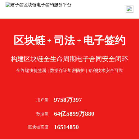
区块链
司法
电子签约
+
+
构建区块链全生命周期电子合同安全闭环
全终端快捷签署 | 数据存证加密防护 | 专利技术安全可靠
9758
万
397
用户量
64
亿
5899
万
880
数据量
16514850
区块链高度