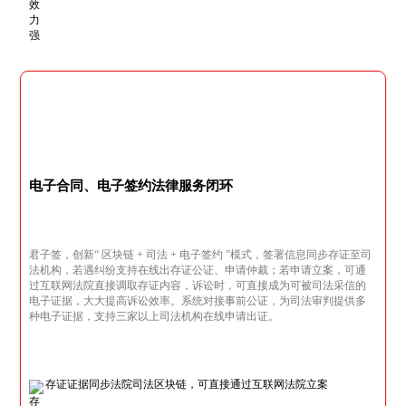
电子合同、电子签约法律服务闭环
君子签，创新“ 区块链 + 司法 + 电子签约 ”模式，签署信息同步存证至司
法机构，若遇纠纷支持在线出存证公证、申请仲裁；若申请立案，可通
过互联网法院直接调取存证内容，诉讼时，可直接成为可被司法采信的
电子证据，大大提高诉讼效率。系统对接事前公证，为司法审判提供多
种电子证据，支持三家以上司法机构在线申请出证。
存证证据同步法院司法区块链，可直接通过互联网法院立案