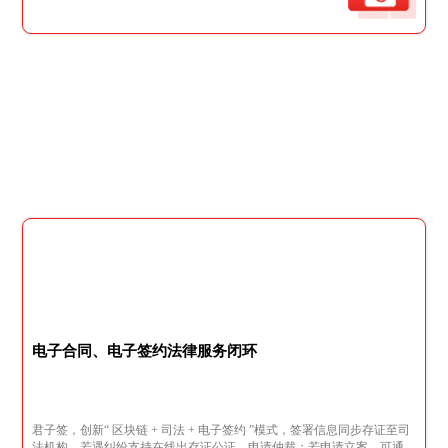
电子合同、电子签约法律服务闭环
君子签，创新“ 区块链 + 司法 + 电子签约 ”模式，签署信息同步存证至司
法机构，若遇纠纷支持在线出存证公证、申请仲裁；若申请立案，可通