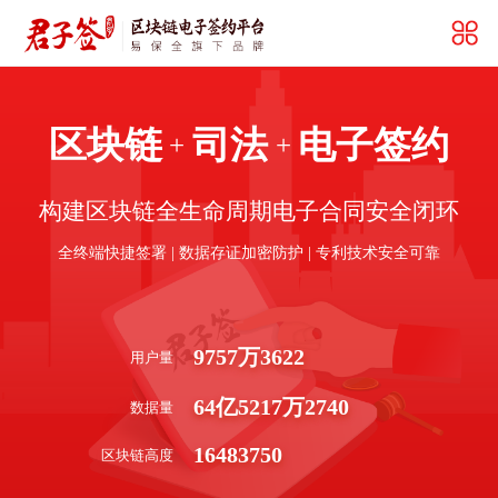
区块链
司法
电子签约
+
+
构建区块链全生命周期电子合同安全闭环
全终端快捷签署 | 数据存证加密防护 | 专利技术安全可靠
9757
万
3622
用户量
64
亿
5217
万
2740
数据量
16483750
区块链高度