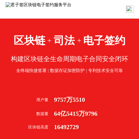
区块链
司法
电子签约
+
+
构建区块链全生命周期电子合同安全闭环
全终端快捷签署 | 数据存证加密防护 | 专利技术安全可靠
9757
万
5510
用户量
64
亿
5415
万
9796
数据量
16492729
区块链高度