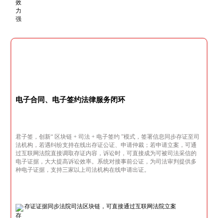
电子合同、电子签约法律服务闭环
君子签，创新“ 区块链 + 司法 + 电子签约 ”模式，签署信息同步存证至司
法机构，若遇纠纷支持在线出存证公证、申请仲裁；若申请立案，可通
过互联网法院直接调取存证内容，诉讼时，可直接成为可被司法采信的
电子证据，大大提高诉讼效率。系统对接事前公证，为司法审判提供多
种电子证据，支持三家以上司法机构在线申请出证。
存证证据同步法院司法区块链，可直接通过互联网法院立案