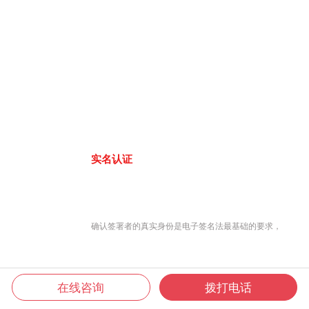
实名认证
确认签署者的真实身份是电子签名法最基础的要求，
在线咨询
拨打电话
君子签8大认证方式，联网工商大数据库、公安人口