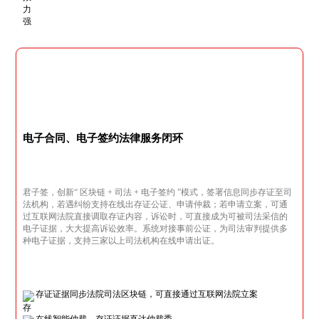
电子合同、电子签约法律服务闭环
君子签，创新“ 区块链 + 司法 + 电子签约 ”模式，签署信息同步存证至司
法机构，若遇纠纷支持在线出存证公证、申请仲裁；若申请立案，可通
过互联网法院直接调取存证内容，诉讼时，可直接成为可被司法采信的
电子证据，大大提高诉讼效率。系统对接事前公证，为司法审判提供多
种电子证据，支持三家以上司法机构在线申请出证。
存证证据同步法院司法区块链，可直接通过互联网法院立案
在线智能仲裁，存证证据直达仲裁委