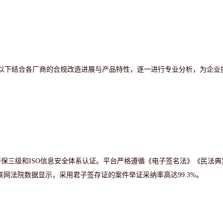
。以下结合各厂商的合规改造进展与产品特性，逐一进行专业分析，为企业
等保三级和
ISO信息安全体系认证。平台严格遵循《电子签名法》《民法典
联网法院数据显示，采用君子签存证的案件举证采纳率高达
99.3%。