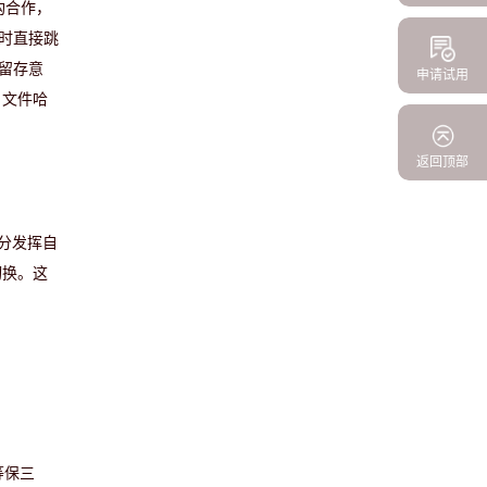
构合作，
时直接跳
留存意
申请试用
、文件哈
返回顶部
充分发挥自
切换。这
等保三