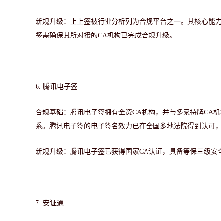
新规升级：上上签被行业分析列为合规平台之一。其核心能
签需确保其所对接的CA机构已完成合规升级。
6. 腾讯电子签
合规基础：腾讯电子签拥有全资
CA机构，并与多家持牌CA
系。腾讯电子签的电子签名效力已在全国多地法院得到认可，累
新规升级：腾讯电子签已获得国家
CA认证，具备等保三级安
7. 安证通