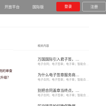
登录
注册
开放平台
国际版
相关内容
万国国际引入君子签，区块链电子合同助力上万劳务者实现境外就业
电子合同；电子签章；电子章；智能合同；合同管理
则的审查
为什么电子签章服务商比CA机构更值得选择？你选对了吗？
规升级？
电子合同；电子签章；电子章；智能合同；合同管理
别把合同盖章当终点，合同履约阶段才创造价值的开始
电子合同；电子签章；电子章；智能合同；合同管理