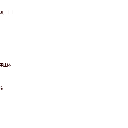
规，上上
存证体
础。