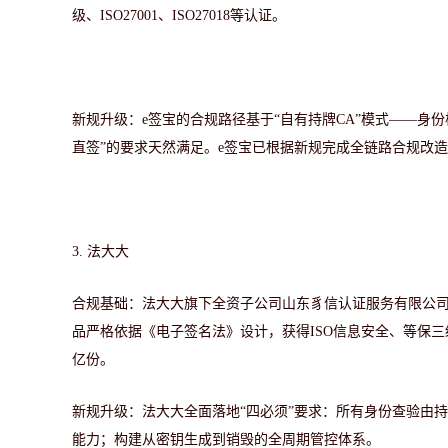
级、ISO27001、ISO27018等认证。
新规升级：
e签宝的合规路径基于“自有持牌CA”模式——身
直签”的要求天然满足。e签宝已根据新规完成全链路合规改
3.
法大大
合规基础：法大大旗下全资子公司山东豸信认证服务有限公
品严格依据《电子签名法》设计，获得ISO信息安全、等保三级
亿份。
新规升级：法大大全面落地
“四必须”要求：所有身份查验由
能力；构建从密钥生成到销毁的全周期管控体系。