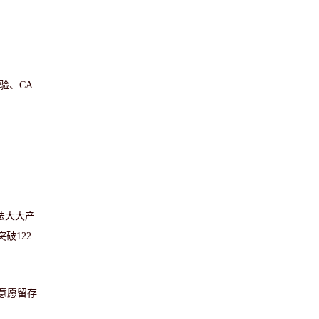
验、CA
法大大产
破122
意愿留存