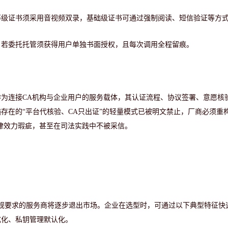
等级证书须采用音视频双录，基础级证书可通过强制阅读、短信验证等方
；若委托托管须获得用户单独书面授权，且每次调用全程留痕。
作为连接
CA机构与企业用户的服务载体，其认证流程、协议签署、意愿核
存在的“平台代核验、CA只出证”的轻量模式已被明文禁止，厂商必须重
律效力瑕疵，甚至在司法实践中不被采信。
新规要求的服务商将逐步退出市场。企业在选型时，可通过以下典型特征快
式化
、
私钥管理默认化
。