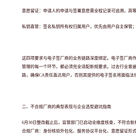
意愿留证：
申请人的申请与签署意愿需全程记录可追溯，高
私钥直管：
签名私钥所有权归属用户，优先由用户自主保管
这四项要求与电子签厂商的业务链路深度绑定。电子签厂商
管理的每一个环节，都必须完全适配新规要求。过去行业普遍
路，确保CA责任直达用户，否则其提供的电子签名将面临法
二、不合规厂商的典型表现与企业选型避坑指南
6月30日整改截止后，监管部门已启动全维度核查，不符合
合规厂商：身份核验外包化
、
服务协议平台化
、
意愿留证形