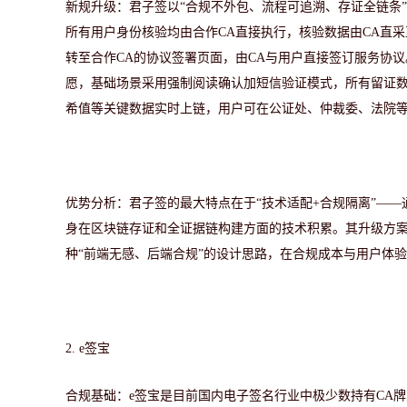
新规升级：
君子签以
“合规不外包、流程可追溯、存证全链条
所有用户身份核验均由合作CA直接执行，核验数据由CA直
转至合作CA的协议签署页面，由CA与用户直接签订服务协
愿，基础场景采用强制阅读确认加短信验证模式，所有留证
希值等关键数据实时上链，用户可在公证处、仲裁委、法院
优势分析：
君子签的最大特点在于
“技术适配+合规隔离”—
身在区块链存证和全证据链构建方面的技术积累。其升级方
种“前端无感、后端合规”的设计思路，在合规成本与用户体
2.
e签宝
合规基础：
e签宝是目前国内电子签名行业中极少数持有CA牌