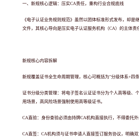
一、新规核心逻辑：压实
CA责任，重构行业合规底线
《电子认证业务规则规范》虽然以团体标准形式发布，
却是
文件，其核心导向是压实电子认证服务机构（
CA）的主体
新规核心内容拆解
新规覆盖证书全生命周期管理，核心可概括为
“分级体系+四
证书分级分类管理：
将电子签名认证证书分为个人高等级、
用场景，高风险场景强制使用高等级证书。
CA直验：
身份查验必须由持牌
CA机构直接执行，不得委托外
CA直签：
CA机构须与证书申请人直接签订服务协议，明确