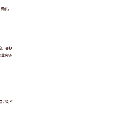
式留痕。
验、密钥
构业务链
速识别不