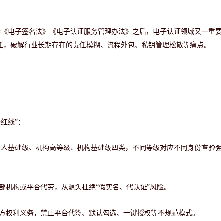
继《电子签名法》《电子认证服务管理办法》之后，电子认证领域又一重
责任，破解行业长期存在的责任模糊、流程外包、私钥管理松散等痛点。
条红线”：
个人基础级、机构高等级、机构基础级四类，不同等级对应不同身份查验
部机构或平台代劳，从源头杜绝“假实名、代认证”风险。
双方权利义务，禁止平台代签、默认勾选、一键授权等不规范模式。