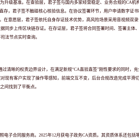
”为升级基准。在查验层，君子签与国内多家经营稳定、业务合规的CA机
采直存，君子签不触碰核心核验信息。在协议签署环节，用户申请数字证书
议。在意愿层，君子签依托自身存证技术优势，高风险场景采用音视频双录
数据同步上传区块链存证。在存证层，君子签将合同签署时间、签署主体
等司法节点实时查询。
—通过清晰的权责边界设计，在满足新规“CA直验直签”刚性要求的同时，
案对现有客户实现了操作零感知，前端交互不变，后台合规改造完成平滑
验之间找到了平衡点。
照
电子合同
服务商。
2025年12月获电子政务CA资质。其资质体系还包括