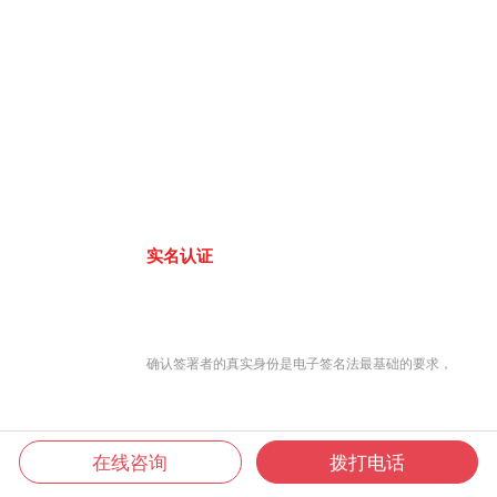
实名认证
确认签署者的真实身份是电子签名法最基础的要求，
在线咨询
拨打电话
君子签8大认证方式，联网工商大数据库、公安人口