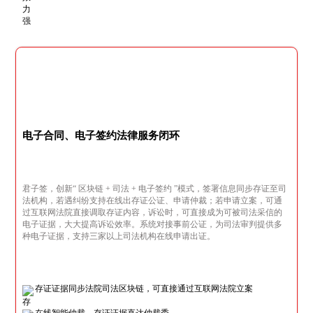
电子合同、电子签约法律服务闭环
君子签，创新“ 区块链 + 司法 + 电子签约 ”模式，签署信息同步存证至司
法机构，若遇纠纷支持在线出存证公证、申请仲裁；若申请立案，可通
过互联网法院直接调取存证内容，诉讼时，可直接成为可被司法采信的
电子证据，大大提高诉讼效率。系统对接事前公证，为司法审判提供多
种电子证据，支持三家以上司法机构在线申请出证。
存证证据同步法院司法区块链，可直接通过互联网法院立案
在线智能仲裁，存证证据直达仲裁委