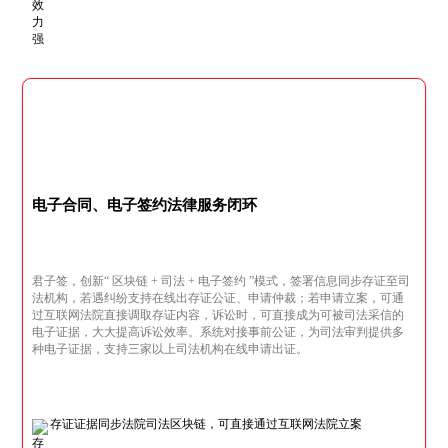
电子合同、电子签约法律服务闭环
君子签，创新“ 区块链 + 司法 + 电子签约 ”模式，签署信息同步存证至司
法机构，若遇纠纷支持在线出存证公证、申请仲裁；若申请立案，可通
过互联网法院直接调取存证内容，诉讼时，可直接成为可被司法采信的
电子证据，大大提高诉讼效率。系统对接事前公证，为司法审判提供多
种电子证据，支持三家以上司法机构在线申请出证。
存证证据同步法院司法区块链，可直接通过互联网法院立案