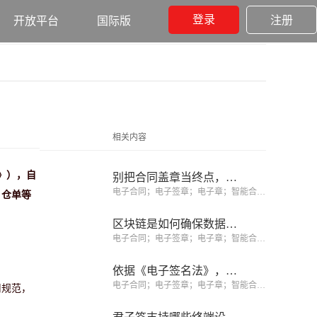
登录
注册
开放平台
国际版
相关内容
》），自
别把合同盖章当终点，合同履约阶段才创造价值的开始
电子合同；电子签章；电子章；智能合同；合同管理
、仓单等
区块链是如何确保数据不可篡改的？
电子合同；电子签章；电子章；智能合同；合同管理
依据《电子签名法》，如何识别可靠电子签名、规避签约风险？
电子合同；电子签章；电子章；智能合同；合同管理
用规范，