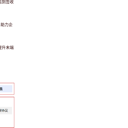
运到签收
，助力企
提升末端