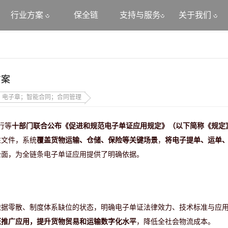
行业方案
保全链
支持与服务
关于我们
方案
；电子章；智能合同；合同管理
行等
十部门联合公布《促进和规范电子单证应用规定》（以下简称《规定
性文件，系统
覆盖货物运输、仓储、保险等关键场景
，
将电子提单、运单
全面，为全链条电子单证应用提供了明确依据。
依据零散、制度体系缺位的状态
，
明确电子单证法律效力、技术标准与应
证推广应用，提升货物贸易和运输数字化水平
，降低全社会物流成本。