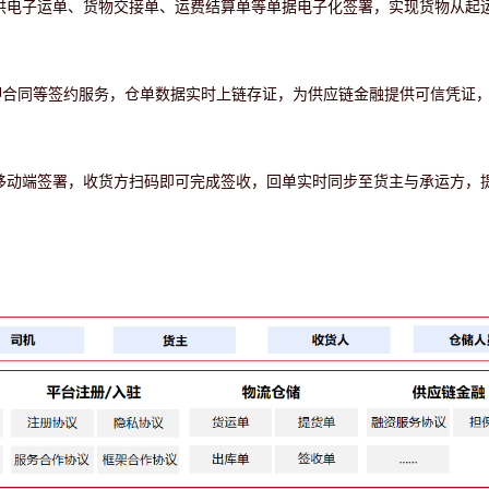
供电子运单、货物交接单、运费结算单等单据电子化签署，实现货物从起
押合同等签约服务，仓单数据实时上链存证，为供应链金融提供可信凭证
移动端签署，收货方扫码即可完成签收，回单实时同步至货主与承运方，