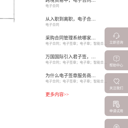
跨境贸易中，电子合同如何跨越法域与语言的鸿沟
电子合同
从入职到离职，电子合同如何覆盖员工全生命周期
电子合同
采购合同管理系统哪家强？6款产品亲测与3条避坑经验
立即咨询
电子合同；电子签章；电子章；智能合同；合同管理
万国国际引入君子签，区块链电子合同助力上万劳务者实现境外就业
电子合同；电子签章；电子章；智能合同；合同管理
帮助中心
为什么电子签章服务商比CA机构更值得选择？你选对了吗？
电子合同；电子签章；电子章；智能合同；合同管理
关注我们
更多内容>>
申请试用