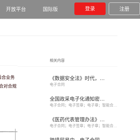
登录
注册
开放平台
国际版
相关内容
适合业务
《数据安全法》时代，电子合同服务商的隐私合规红线
电子合同
适合对合规
全国政采电子化通知密集落地，君子签解析政采电子化的核心引擎
电子合同；电子签章；电子章；智能合同；合同管理
《医药代表管理办法》落地，电子签约筑牢药企合规防线
电子合同；电子签章；电子章；智能合同；合同管理