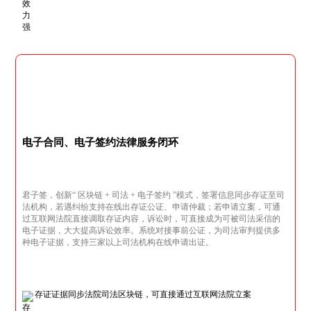
电子合同、电子签约法律服务闭环
君子签，创新“ 区块链 + 司法 + 电子签约 ”模式，签署信息同步存证至司
法机构，若遇纠纷支持在线出存证公证、申请仲裁；若申请立案，可通
过互联网法院直接调取存证内容，诉讼时，可直接成为可被司法采信的
电子证据，大大提高诉讼效率。系统对接事前公证，为司法审判提供多
种电子证据，支持三家以上司法机构在线申请出证。
存证证据同步法院司法区块链，可直接通过互联网法院立案