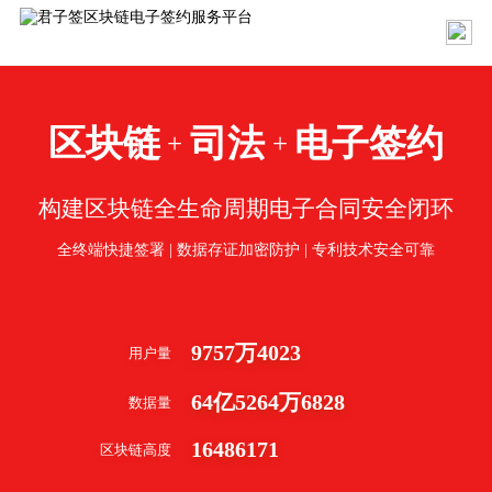
区块链
司法
电子签约
+
+
构建区块链全生命周期电子合同安全闭环
全终端快捷签署 | 数据存证加密防护 | 专利技术安全可靠
9757
万
4023
用户量
64
亿
5264
万
6828
数据量
16486171
区块链高度