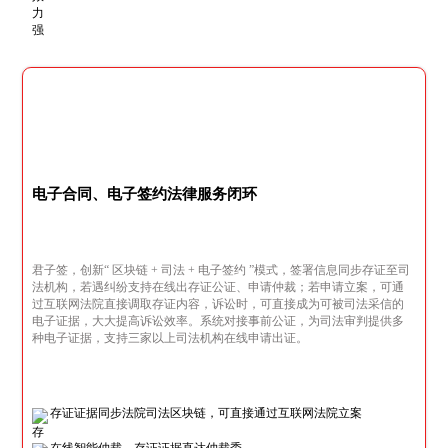
电子合同、电子签约法律服务闭环
君子签，创新“ 区块链 + 司法 + 电子签约 ”模式，签署信息同步存证至司
法机构，若遇纠纷支持在线出存证公证、申请仲裁；若申请立案，可通
过互联网法院直接调取存证内容，诉讼时，可直接成为可被司法采信的
电子证据，大大提高诉讼效率。系统对接事前公证，为司法审判提供多
种电子证据，支持三家以上司法机构在线申请出证。
存证证据同步法院司法区块链，可直接通过互联网法院立案
在线智能仲裁，存证证据直达仲裁委