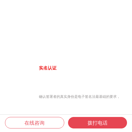
实名认证
确认签署者的真实身份是电子签名法最基础的要求，
在线咨询
拨打电话
君子签8大认证方式，联网工商大数据库、公安人口