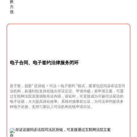
电子合同、电子签约法律服务闭环
君子签，创新“ 区块链 + 司法 + 电子签约 ”模式，签署信息同步存证至司
法机构，若遇纠纷支持在线出存证公证、申请仲裁；若申请立案，可通
过互联网法院直接调取存证内容，诉讼时，可直接成为可被司法采信的
电子证据，大大提高诉讼效率。系统对接事前公证，为司法审判提供多
种电子证据，支持三家以上司法机构在线申请出证。
存证证据同步法院司法区块链，可直接通过互联网法院立案