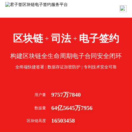
区块链
司法
电子签约
+
+
构建区块链全生命周期电子合同安全闭环
全终端快捷签署 | 数据存证加密防护 | 专利技术安全可靠
9757
万
7840
用户量
64
亿
5645
万
7956
数据量
16503458
区块链高度