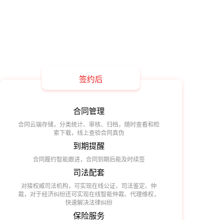
签约后
合同管理
合同云端存储，分类统计、审核、归档，随时查看和检
索下载，线上查验合同真伪
到期提醒
合同履约智能跟进，合同到期后能及时续签
司法配套
对接权威司法机构，可实现在线公证、司法鉴定、仲
裁，对于经济纠纷还可实现在线智能仲裁、代理维权，
快速解决法律纠纷
保险服务