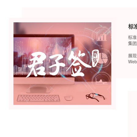
标
标准
集团
展现
We