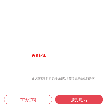
实名认证
确认签署者的真实身份是电子签名法最基础的要求，
在线咨询
拨打电话
君子签8大认证方式，联网工商大数据库、公安人口