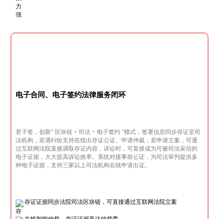
电子合同、电子签约法律服务闭环
君子签，创新“ 区块链 + 司法 + 电子签约 ”模式，签署信息同步存证至司
法机构，若遇纠纷支持在线出存证公证、申请仲裁；若申请立案，可通
过互联网法院直接调取存证内容，诉讼时，可直接成为可被司法采信的
电子证据，大大提高诉讼效率。系统对接事前公证，为司法审判提供多
种电子证据，支持三家以上司法机构在线申请出证。
存证证据同步法院司法区块链，可直接通过互联网法院立案
在线智能仲裁，存证证据直达仲裁委