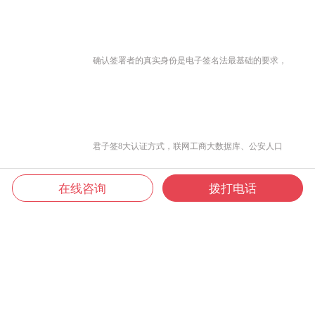
确认签署者的真实身份是电子签名法最基础的要求，
君子签8大认证方式，联网工商大数据库、公安人口
在线咨询
拨打电话
库、银联及营运商大数据，灵活组合交叉认证，确保